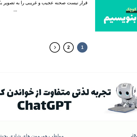
قرار نیست صحنه عجیب و غریبی را به تصویر بک
...
2
1
روز
مواظب هورمون های شادی بخش 