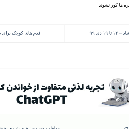
ره ها کور نشوند
۱ دی ۹۹
قدم های کوچک برای 
روز
مواظب هورمون های شادی بخش 