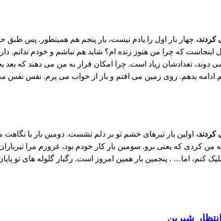
 کردند،
چهار بار اول را یادم نیست، بار پنجم هم همینطور. پس طبق حا
وال اینجاست که چرا من هنوز زنده ام؟ شاید هم نباشم و خودم ندانم. دار
می دوند، تعدادشان زیاد است. چرا امکان فرار به من می دهند که بعد بخ
انم ادامه بدهم. روی زمین می افتم و باز از خواب می پرم. نفس نفس می 
 کردند،
اولین بار تیرهای خشم تو بر دلم نشست. دومین بار با نگاهت مر
من کردی که یعنی برو. سومین بار کار خودم بود، غرورم مرا تیرباران ک
یک کنم، اما… . پنجمین بار همین امروز است. رگبار گلوله های تو پایان 
تظار شیرین