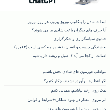
ابتدا خانه دل را بتکانیم، نوروز پیروز، هر روز نوروز
آیا حرف های دیگران باعث شادی ما می شوند؟
جادوی سپاسگزاری و شکرگزاری
بخشندگی چیست و انسان بخشنده چه کسی است (۲ نمره)
اصالت از کجا می آید ؟ اصیل و ریشه دار باشیم
مواظب هورمون های شادی بخش باشیم
اگر انتظارها برآورده نشدند، چکار کنیم؟
نمک روی زخم نپاشیم، همدلی کنیم
اثر نیروی انتظار در بهبود عملکرد+شرایط و قوانین
حال خوب و بد ما با هورمون های مغز