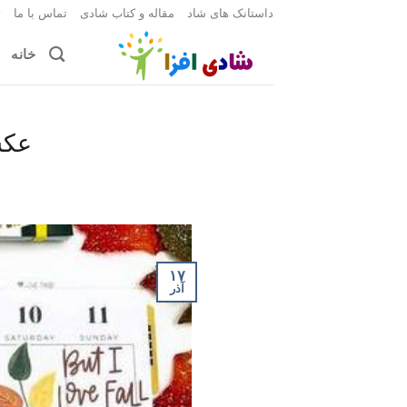
Ski
داستانک های شاد
مقاله و کتاب شادی
تماس با ما
ث
t
خانه
conten
عکس ن
۱۷
آذر