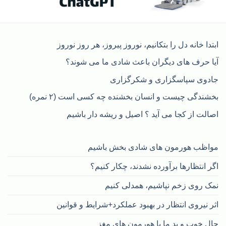
ابتدا خانه دل را بتکانیم، نوروز پیروز، هر روز نوروز
آیا حرف های دیگران باعث شادی ما می شوند؟
جادوی سپاسگزاری و شکرگزاری
بخشندگی چیست و انسان بخشنده چه کسی است (۲ نمره)
اصالت از کجا می آید ؟ اصیل و ریشه دار باشیم
مواظب هورمون های شادی بخش باشیم
اگر انتظارها برآورده نشدند، چکار کنیم؟
نمک روی زخم نپاشیم، همدلی کنیم
اثر نیروی انتظار در بهبود عملکرد+شرایط و قوانین
حال خوب و بد ما با هورمون های مغز